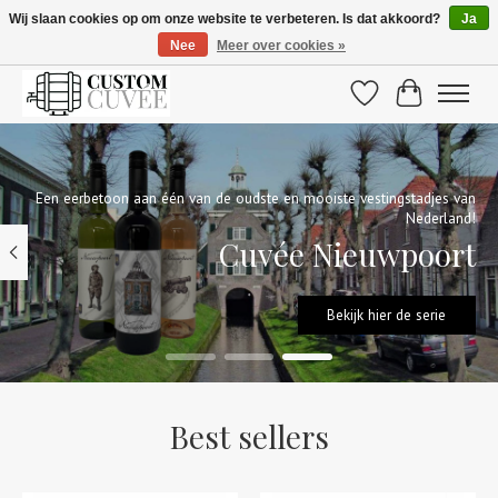
Wij slaan cookies op om onze website te verbeteren. Is dat akkoord?
Ja
Nee
Meer over cookies »
De beste wijnen gepersonaliseerd voor u!
Verlanglijst
Winkelwage
Hero slideshow items
Een eerbetoon aan één van de oudste en mooiste vestingstadjes van
Nederland!
Cuvée Nieuwpoort
Bekijk hier de serie
Best sellers