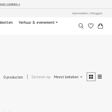
over cookies »
Aanmelden / Inloggen
kketten
Verhuur & evenement
Sorteren op
Meest bekeken
0 producten