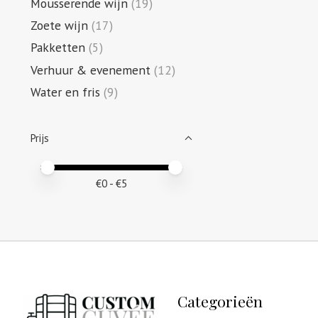
Mousserende wijn
(19)
Zoete wijn
(17)
Pakketten
(5)
Verhuur & evenement
(12)
Water en fris
(9)
Prijs
Minimale prijswaarde
Price maximum value
€
0
- €
5
Categorieën