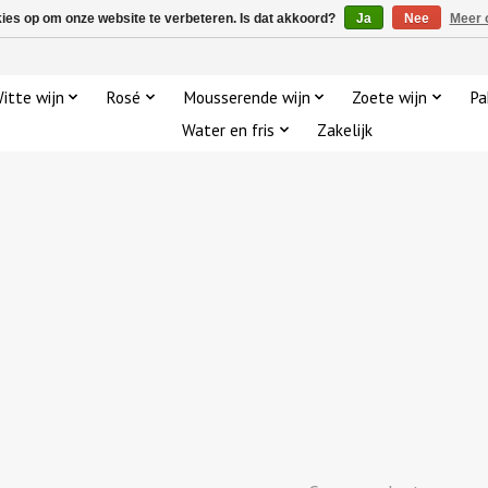
kies op om onze website te verbeteren. Is dat akkoord?
Ja
Nee
Meer 
itte wijn
Rosé
Mousserende wijn
Zoete wijn
Pa
Water en fris
Zakelijk