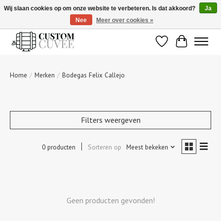
Wij slaan cookies op om onze website te verbeteren. Is dat akkoord?
Ja
Nee
Meer over cookies »
De beste wijnen gepersonaliseerd voor u!
Verlanglijst
Winkelwage
Home
/
Merken
/
Bodegas Felix Callejo
Filters weergeven
0 producten
Sorteren op
Meest bekeken
Geen producten gevonden!