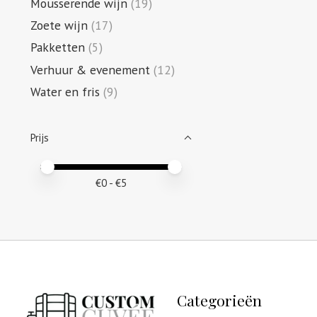
Mousserende wijn
(19)
Zoete wijn
(17)
Pakketten
(5)
Verhuur & evenement
(12)
Water en fris
(9)
Prijs
Minimale prijswaarde
Price maximum value
€
0
- €
5
Categorieën