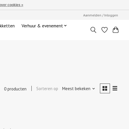
over cookies »
Aanmelden / Inloggen
kketten
Verhuur & evenement
Sorteren op
Meest bekeken
0 producten