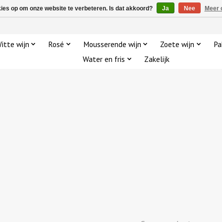
kies op om onze website te verbeteren. Is dat akkoord?
Ja
Nee
Meer 
itte wijn
Rosé
Mousserende wijn
Zoete wijn
Pa
Water en fris
Zakelijk