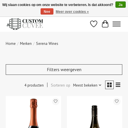
Wij slaan cookies op om onze website te verbeteren. Is dat akkoord?
Ja
Nee
Meer over cookies »
De beste wijnen gepersonaliseerd voor u!
Verlanglijst
Winkelwage
Home
/
Merken
/
Serena Wines
Filters weergeven
4 producten
Sorteren op
Meest bekeken