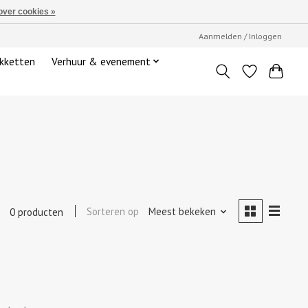
over cookies »
Aanmelden / Inloggen
kketten
Verhuur & evenement
Sorteren op
Meest bekeken
0 producten