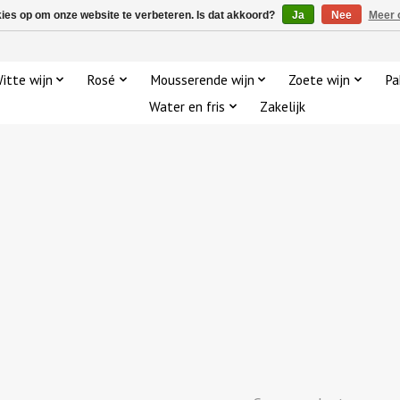
kies op om onze website te verbeteren. Is dat akkoord?
Ja
Nee
Meer 
itte wijn
Rosé
Mousserende wijn
Zoete wijn
Pa
Water en fris
Zakelijk