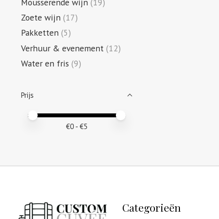
Mousserende wijn
(19)
Zoete wijn
(17)
Pakketten
(5)
Verhuur & evenement
(12)
Water en fris
(9)
Prijs
Minimale prijswaarde
Price maximum value
€
0
- €
5
Categorieën