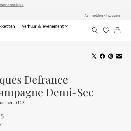
over cookies »
Aanmelden / Inloggen
kketten
Verhuur & evenement
cques Defrance
ampagne Demi-Sec
nummer: 3112
95
w