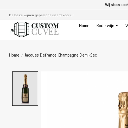
Wij slaan coo
De beste wijnen gepersonaliseerd voor u!
Home
Rode wijn
W
Home
/
Jacques Defrance Champagne Demi-Sec
Product image slideshow Items