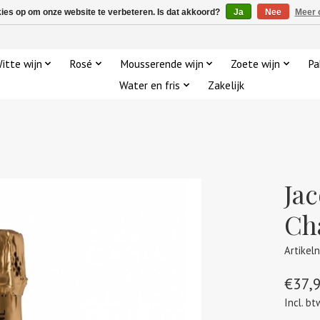
kies op om onze website te verbeteren. Is dat akkoord?
Ja
Nee
Meer 
itte wijn
Rosé
Mousserende wijn
Zoete wijn
Pa
Water en fris
Zakelijk
Ja
Ch
Artikel
€37,
Incl. bt