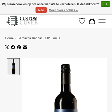
Wij slaan cookies op om onze website te verbeteren. Is dat akkoord?
Ja
Nee
Meer over cookies »
De beste wijnen gepersonaliseerd voor u!
Verlanglijst
Winkelwage
Home
/
Garnacha Barinas DOP Jumilla
Product image slideshow Items